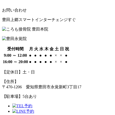
お問い合わせ
豊田上郷スマートインターチェンジすぐ
受付時間
月
火
水
木
金
土
日
祝
9:00 ～ 12:00
●
●
●
●
●
×
×
●
16:00 ～ 20:00
●
●
●
●
●
×
×
●
【定休日】土・日
【住所】
〒470-1206 愛知県豊田市永覚新町3丁目17
【駐車場】
5台あり