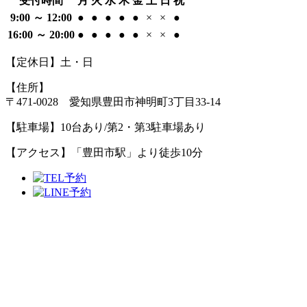
受付時間
月
火
水
木
金
土
日
祝
9:00 ～ 12:00
●
●
●
●
●
×
×
●
16:00 ～ 20:00
●
●
●
●
●
×
×
●
【定休日】土・日
【住所】
〒471-0028 愛知県豊田市神明町3丁目33-14
【駐車場】
10台あり/第2・第3駐車場あり
【アクセス】
「豊田市駅」より徒歩10分