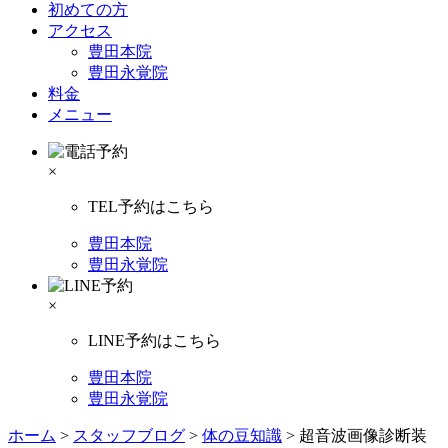
初めての方
アクセス
豊田本院
豊田永覚院
料金
メニュー
×
TEL予約はこちら
豊田本院
豊田永覚院
×
LINE予約はこちら
豊田本院
豊田永覚院
ホーム
>
スタッフブログ
>
体の豆知識
>
超音波画像診断装