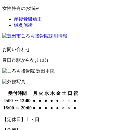
女性特有のお悩み
産後骨盤矯正
鍼灸施術
お問い合わせ
豊田市駅から徒歩10分
受付時間
月
火
水
木
金
土
日
祝
9:00 ～ 12:00
●
●
●
●
●
×
×
●
16:00 ～ 20:00
●
●
●
●
●
×
×
●
【定休日】土・日