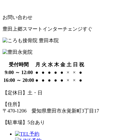
お問い合わせ
豊田上郷スマートインターチェンジすぐ
受付時間
月
火
水
木
金
土
日
祝
9:00 ～ 12:00
●
●
●
●
●
×
×
●
16:00 ～ 20:00
●
●
●
●
●
×
×
●
【定休日】土・日
【住所】
〒470-1206 愛知県豊田市永覚新町3丁目17
【駐車場】
5台あり