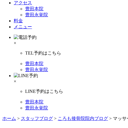
アクセス
豊田本院
豊田永覚院
料金
メニュー
×
TEL予約はこちら
豊田本院
豊田永覚院
×
LINE予約はこちら
豊田本院
豊田永覚院
ホーム
>
スタッフブログ
>
ころも接骨院院内ブログ
>
マッサ