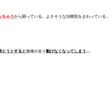
っちゃう
から困っている。よさそうな治療院をまわっている」
持とうとすると
激痛が走り
動けなくなってしまう
…
。