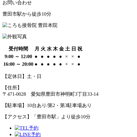
お問い合わせ
豊田市駅から徒歩10分
受付時間
月
火
水
木
金
土
日
祝
9:00 ～ 12:00
●
●
●
●
●
×
×
●
16:00 ～ 20:00
●
●
●
●
●
×
×
●
【定休日】土・日
【住所】
〒471-0028 愛知県豊田市神明町3丁目33-14
【駐車場】
10台あり/第2・第3駐車場あり
【アクセス】
「豊田市駅」より徒歩10分